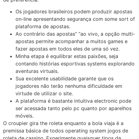
Os jogadores brasileiros podem produzir apostas
on-line apresentando segurança com some sort of
plataforma de apostas.
Ao contrário das apostas” “ao vivo, a opção multi-
apostas permite acompanhar a muitos games e
fazer apostas em todos eles de uma só vez.
Minha etapa é equilibrar estas paixões, seja
contando histórias esportivas systems explorando
aventuras virtuais.
Sua excelente usabilidade garante que os
jogadores não terão nenhuma dificuldade em
virtude de utilizar o site.
A plataforma é bastante intuitiva electronic pode
ser acessada tanto pelo pc quanto por aparelhos
móveis.
O croupier gira the roleta enquanto a bola viaja é a
premissa básica de todos operating system jogos de
roleta de cassino. Experimente quaisquer tipos da