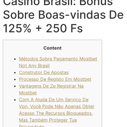
Casino Brasil: Bônus
Sobre Boas-vindas De
125% + 250 Fs
Content
Métodos Sobre Pagamento Mostbet
Not Any Brasil
Construtor De Apostas
Processo De Registo Em Mostbet
Vantagens De Ze Registrar Na
Mostbet
Com A Ajuda De Um Serviço De
Vpn, Você Pode Não Apenas Obter
Acesso The Recursos Bloqueados,
Mas Também Proteger Tua
Privacidade