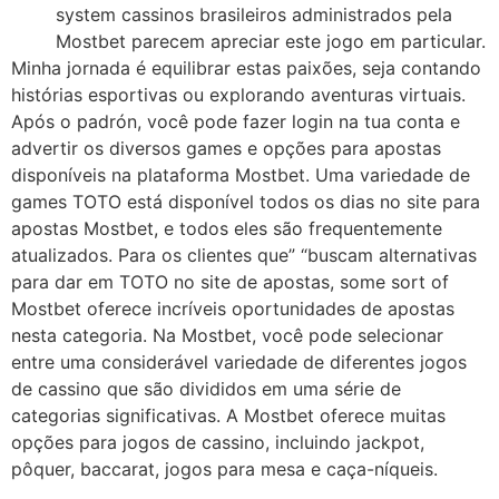
system cassinos brasileiros administrados pela
Mostbet parecem apreciar este jogo em particular.
Minha jornada é equilibrar estas paixões, seja contando
histórias esportivas ou explorando aventuras virtuais.
Após o padrón, você pode fazer login na tua conta e
advertir os diversos games e opções para apostas
disponíveis na plataforma Mostbet. Uma variedade de
games TOTO está disponível todos os dias no site para
apostas Mostbet, e todos eles são frequentemente
atualizados. Para os clientes que” “buscam alternativas
para dar em TOTO no site de apostas, some sort of
Mostbet oferece incríveis oportunidades de apostas
nesta categoria. Na Mostbet, você pode selecionar
entre uma considerável variedade de diferentes jogos
de cassino que são divididos em uma série de
categorias significativas. A Mostbet oferece muitas
opções para jogos de cassino, incluindo jackpot,
pôquer, baccarat, jogos para mesa e caça-níqueis.