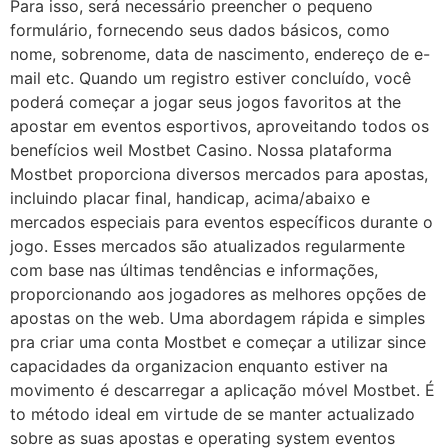
Para isso, será necessário preencher o pequeno
formulário, fornecendo seus dados básicos, como
nome, sobrenome, data de nascimento, endereço de e-
mail etc. Quando um registro estiver concluído, você
poderá começar a jogar seus jogos favoritos at the
apostar em eventos esportivos, aproveitando todos os
benefícios weil Mostbet Casino. Nossa plataforma
Mostbet proporciona diversos mercados para apostas,
incluindo placar final, handicap, acima/abaixo e
mercados especiais para eventos específicos durante o
jogo. Esses mercados são atualizados regularmente
com base nas últimas tendências e informações,
proporcionando aos jogadores as melhores opções de
apostas on the web. Uma abordagem rápida e simples
pra criar uma conta Mostbet e começar a utilizar since
capacidades da organizacion enquanto estiver na
movimento é descarregar a aplicação móvel Mostbet. É
to método ideal em virtude de se manter actualizado
sobre as suas apostas e operating system eventos