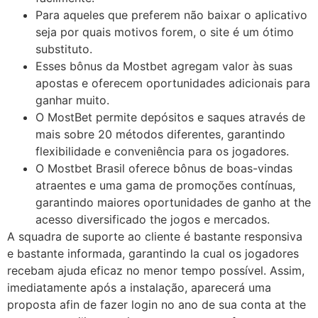
Para aqueles que preferem não baixar o aplicativo
seja por quais motivos forem, o site é um ótimo
substituto.
Esses bônus da Mostbet agregam valor às suas
apostas e oferecem oportunidades adicionais para
ganhar muito.
O MostBet permite depósitos e saques através de
mais sobre 20 métodos diferentes, garantindo
flexibilidade e conveniência para os jogadores.
O Mostbet Brasil oferece bônus de boas-vindas
atraentes e uma gama de promoções contínuas,
garantindo maiores oportunidades de ganho at the
acesso diversificado the jogos e mercados.
A squadra de suporte ao cliente é bastante responsiva
e bastante informada, garantindo la cual os jogadores
recebam ajuda eficaz no menor tempo possível. Assim,
imediatamente após a instalação, aparecerá uma
proposta afin de fazer login no ano de sua conta at the