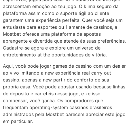
acrescentam emoção ao teu jogo. O klima seguro da
plataforma assim como o suporte ágil ao cliente
garantem uma experiência perfeita. Quer você seja um
entusiasta para esportes ou 1 amante de cassinos, a
Mostbet oferece uma plataforma de apostas
abrangente e divertida que atende às suas preferências.
Cadastre-se agora e explore um universo de
entretenimento at the oportunidades de vitória.
Aqui, você pode jogar games de cassino com um dealer
ao vivo imitando a new experiência real carry out
cassino, apenas a new partir do conforto de sua
própria casa. Você pode apostar usando because linhas
de deposito e carretéis nesse jogo, e ze isso
compensar, você ganha. Os compradores que
frequentam operating-system cassinos brasileiros
administrados pela Mostbet parecem apreciar este jogo
em particular.