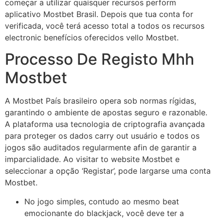
começar a utilizar quaisquer recursos perform
aplicativo Mostbet Brasil. Depois que tua conta for
verificada, você terá acesso total a todos os recursos
electronic benefícios oferecidos vello Mostbet.
Processo De Registo Mhh
Mostbet
A Mostbet País brasileiro opera sob normas rígidas,
garantindo o ambiente de apostas seguro e razonable.
A plataforma usa tecnologia de criptografia avançada
para proteger os dados carry out usuário e todos os
jogos são auditados regularmente afin de garantir a
imparcialidade. Ao visitar to website Mostbet e
seleccionar a opção ‘Registar’, pode largarse uma conta
Mostbet.
No jogo simples, contudo ao mesmo beat
emocionante do blackjack, você deve ter a