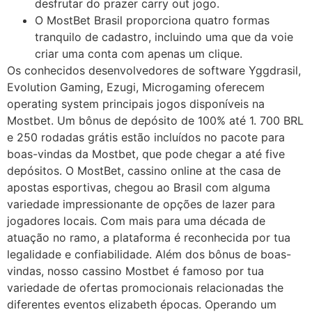
desfrutar do prazer carry out jogo.
O MostBet Brasil proporciona quatro formas
tranquilo de cadastro, incluindo uma que da voie
criar uma conta com apenas um clique.
Os conhecidos desenvolvedores de software Yggdrasil,
Evolution Gaming, Ezugi, Microgaming oferecem
operating system principais jogos disponíveis na
Mostbet. Um bônus de depósito de 100% até 1. 700 BRL
e 250 rodadas grátis estão incluídos no pacote para
boas-vindas da Mostbet, que pode chegar a até five
depósitos. O MostBet, cassino online at the casa de
apostas esportivas, chegou ao Brasil com alguma
variedade impressionante de opções de lazer para
jogadores locais. Com mais para uma década de
atuação no ramo, a plataforma é reconhecida por tua
legalidade e confiabilidade. Além dos bônus de boas-
vindas, nosso cassino Mostbet é famoso por tua
variedade de ofertas promocionais relacionadas the
diferentes eventos elizabeth épocas. Operando um