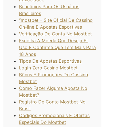
Benefícios Para Os Usuários
Brasileiros
“mostbet – Site Oficial De Cassino
On-line E Apostas Esportivas
Verificação De Conta No Mostbet
Escolha A Moeda Que Deseja El
Uso E Confirme Que Tem Mais Para
18 Anos
Tipos De Apostas Esportivas
Login Zero Casino Mostbet
Bônus E Promoções Do Cassino
Mostbet
Como Fazer Alguma Aposta No
Mostbet?
Registro De Conta Mostbet No
Brasil
Códigos Promocionais E Ofertas
Especiais Do Mostbet