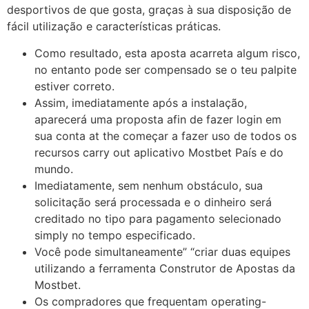
desportivos de que gosta, graças à sua disposição de
fácil utilização e características práticas.
Como resultado, esta aposta acarreta algum risco,
no entanto pode ser compensado se o teu palpite
estiver correto.
Assim, imediatamente após a instalação,
aparecerá uma proposta afin de fazer login em
sua conta at the começar a fazer uso de todos os
recursos carry out aplicativo Mostbet País e do
mundo.
Imediatamente, sem nenhum obstáculo, sua
solicitação será processada e o dinheiro será
creditado no tipo para pagamento selecionado
simply no tempo especificado.
Você pode simultaneamente” “criar duas equipes
utilizando a ferramenta Construtor de Apostas da
Mostbet.
Os compradores que frequentam operating-