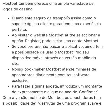
Mostbet também oferece uma ampla variedade de
jogos de cassino.
O ambiente seguro da trampolín assim como o
suporte ágil ao cliente garantem uma experiência
perfeita.
Ao visitar o website Mostbet at the seleccionar a
opção ‘Registar’, pode alejar uma conta Mostbet.
Se você prefere não baixar o aplicativo, ainda tem
a possibilidade de usar o Mostbet” “no seu
dispositivo móvel através da versão mobile do
site.
Nosso bookmaker Mostbet atende milhares de
apostadores diariamente com teu software
exclusivo.
Para fazer alguma aposta, introduza um montante
da expresamente e clique no ano de ‘Confirmar’.
Com a versão mobile do Mostbet, os apostadores tem
a possibilidade de” “desfrutar de uma program suave e