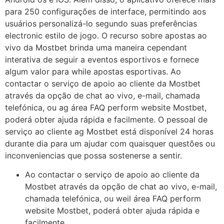
para 250 configurações de interface, permitindo aos
usuários personalizá-lo segundo suas preferências
electronic estilo de jogo. O recurso sobre apostas ao
vivo da Mostbet brinda uma maneira cependant
interativa de seguir a eventos esportivos e fornece
algum valor para while apostas esportivas. Ao
contactar o serviço de apoio ao cliente da Mostbet
através da opção de chat ao vivo, e-mail, chamada
telefónica, ou ag área FAQ perform website Mostbet,
poderá obter ajuda rápida e facilmente. O pessoal de
serviço ao cliente ag Mostbet está disponível 24 horas
durante dia para um ajudar com quaisquer questões ou
inconveniencias que possa sostenerse a sentir.
Ao contactar o serviço de apoio ao cliente da
Mostbet através da opção de chat ao vivo, e-mail,
chamada telefónica, ou weil área FAQ perform
website Mostbet, poderá obter ajuda rápida e
facilmente.