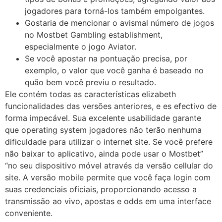
jogadores para torná-los também empolgantes.
Gostaria de mencionar o avismal número de jogos
no Mostbet Gambling establishment,
especialmente o jogo Aviator.
Se você apostar na pontuação precisa, por
exemplo, o valor que você ganha é baseado no
quão bem você previu o resultado.
Ele contém todas as características elizabeth
funcionalidades das versões anteriores, e es efectivo de
forma impecável. Sua excelente usabilidade garante
que operating system jogadores não terão nenhuma
dificuldade para utilizar o internet site. Se você prefere
não baixar to aplicativo, ainda pode usar o Mostbet”
“no seu dispositivo móvel através da versão cellular do
site. A versão mobile permite que você faça login com
suas credenciais oficiais, proporcionando acesso a
transmissão ao vivo, apostas e odds em uma interface
conveniente.