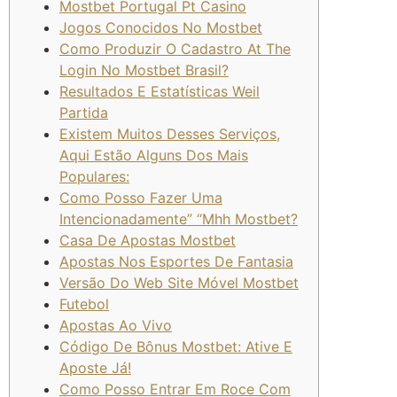
Mostbet Portugal Pt Casino
Jogos Conocidos No Mostbet
Como Produzir O Cadastro At The
Login No Mostbet Brasil?
Resultados E Estatísticas Weil
Partida
Existem Muitos Desses Serviços,
Aqui Estão Alguns Dos Mais
Populares:
Como Posso Fazer Uma
Intencionadamente” “Mhh Mostbet?
Casa De Apostas Mostbet
Apostas Nos Esportes De Fantasia
Versão Do Web Site Móvel Mostbet
Futebol
Apostas Ao Vivo
Código De Bônus Mostbet: Ative E
Aposte Já!
Como Posso Entrar Em Roce Com