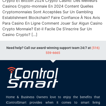
Crypto Et Bitcoin 2024 Crypto Casino: Des Meilleurs
Casinos Crypto-monnaie En 2024 Content Quelles
Cryptomonnaies Sont Acceptées Sur Un Gambling
Establishment Blockchain? Faire Confiance À Nos Avis
Para Casino En Ligne Comment Jouer Sur Algun Casino
Crypto Monnaie? Est-il Facile De S’inscrire Sur Un
Casino Crypto? […]
Need help? Call our award-winning support team 24/7 at
(516)
559-6665
Home & Business Owners love to enjoy the benefits that
iControlSmart provides when it comes to smart living