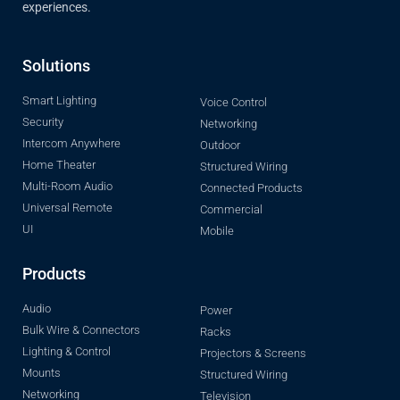
experiences.
Solutions
Smart Lighting
Voice Control
Security
Networking
Intercom Anywhere
Outdoor
Home Theater
Structured Wiring
Multi-Room Audio
Connected Products
Universal Remote
Commercial
UI
Mobile
Products
Audio
Power
Bulk Wire & Connectors
Racks
Lighting & Control
Projectors & Screens
Mounts
Structured Wiring
Networking
Television