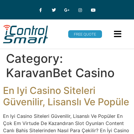
FREE QUOTE
Category:
KaravanBet Casino
En Iyi Casino Siteleri
Güvenilir, Lisanslı Ve Popüle
En Iyi Casino Siteleri Güvenilir, Lisanslı Ve Popüler En
Çok Em Virtude De Kazandıran Slot Oyunları Content
Canlı Bahis Sitelerinden Nasıl Para Çekilir? En İyi Casino