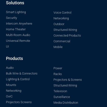
Solutions
Smart Lighting
Voice Control
Security
Networking
Intercom Anywhere
Outdoor
Home Theater
Structured Wiring
Multi-Room Audio
Connected Products
Universal Remote
Commercial
UI
Mobile
Products
Audio
Power
Bulk Wire & Connectors
Racks
Lighting & Control
Projectors & Screens
Mounts
Structured Wiring
Networking
Television
OvrC
Surveillance
Projectors Screens
Media Distribution