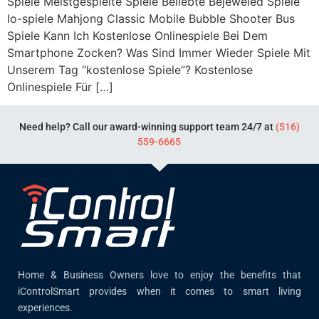
Spiele Meistgespielte Spiele Beliebte Bejeweled Spiele
Io-spiele Mahjong Classic Mobile Bubble Shooter Bus
Spiele Kann Ich Kostenlose Onlinespiele Bei Dem
Smartphone Zocken? Was Sind Immer Wieder Spiele Mit
Unserem Tag “kostenlose Spiele”? Kostenlose
Onlinespiele Für […]
Need help? Call our award-winning support team 24/7 at
(516)
559-6665
Home & Business Owners love to enjoy the benefits that
iControlSmart provides when it comes to smart living
experiences.