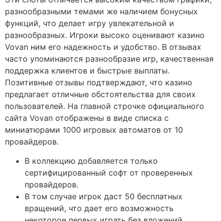
разнообразными темами же наличием бонусных
функций, что делает игру увлекательной и
разнообразных. Игроки высоко оценивают казино
Vovan ним его надежность и удобство. В отзывах
часто упоминаются разнообразие игр, качественная
поддержка клиентов и быстрые выплаты.
Позитивные отзывы подтверждают, что казино
предлагает отличные обстоятельства для своих
пользователей. На главной строчке официального
сайта Vovan отображены в виде списка с
миниатюрами 1000 игровых автоматов от 10
провайдеров.
В коллекцию добавляется только
сертифицированный софт от проверенных
провайдеров.
В том случае игрок даст 50 бесплатных
вращений, что дает его возможность
некоторое первых играть без вложений.