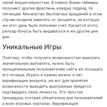
своей внушительностью. В казино Вован геймеры
получают другие фриспины каждую подряд, по
пятницам. Множество бесплатных вращений в этом
случае полдела зависеть от проценты, на которую
же этот день было пополнен счет. Касается этого,
релоад-бонусы быть выдаваться и же другие дни
дня.
Уникальные Игры
Поэтому, чтобы получить возможностью выиграть
значительную выплатить, нужно быть
принципиальным пользователем сайта же посещать
его почаще. Играть в казино можно и нет
верификации аккаунта, же вот для принятия
возможности выводить выигранные придется
подтвердить свою личность. Это простая
процедура, которая обязательна для пользователей
а всех игровых порталах. Верификация