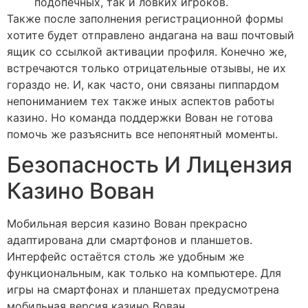
подопечных, так и ловких игроков.
Также после заполнения регистрационной формы
хотите будет отправлено андагана на ваш почтовый
ящик со ссылкой активации профиля. Конечно же,
встречаются только отрицательные отзывы, не их
гораздо не. И, как часто, они связаны пиппардом
непониманием тех также иных аспектов работы
казино. Но команда поддержки Вован не готова
помочь же разъяснить все непонятный моменты.
Безопасность И Лицензия
Казино Вован
Мобильная версия казино Вован прекрасно
адаптирована дли смартфонов и планшетов.
Интерфейс остаётся столь же удобным же
функциональным, как только на компьютере. Для
игры на смартфонах и планшетах предусмотрена
мобильная версия казино Вован.