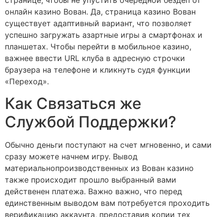
странице, чтобы не упустить очередной бездеп от
онлайн казино Вован. Да, страница казино Вован
существует адаптивный вариант, что позволяет
успешно загружать азартные игры а смартфонах и
планшетах. Чтобы перейти в мобильное казино,
важнее ввести URL клуба в адресную строчки
браузера на телефоне и кликнуть судя функции
«Переход».
Как Связаться же
Службой Поддержки?
Обычно деньги поступают на счет мгновенно, и сами
сразу можете начнем игру. Вывод
материальнопроизводственных из Вован казино
также происходит прошло выбранный вами
действенен платежа. Важно важно, что перед
единственным выводом вам потребуется проходить
верификацию аккаунта, предоставив копии тех