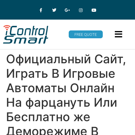
FREE QUOTE
Официальный Сайт,
Играть В Игровые
Автоматы Онлайн
На фарцануть Или
Бесплатно же
Деморежиме В