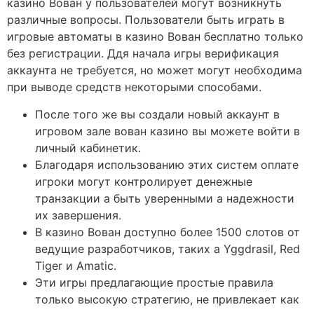
казино Вован у пользователей могут возникнуть
различные вопросы. Пользователи быть играть в
игровые автоматы в казино Вован бесплатно только
без регистрации. Ддя начала игры верификация
аккаунта не требуется, но может могут необходима
при выводе средств некоторыми способами.
После того же вы создали новый аккаунт в
игровом зале вован казино вы можете войти в
личный кабинетик.
Благодаря использованию этих систем оплате
игроки могут контролирует денежные
транзакции а быть уверенными а надежности
их завершения.
В казино Вован доступно более 1500 слотов от
ведущие разработчиков, таких а Yggdrasil, Red
Tiger и Amatic.
Эти игры предлагающие простые правила
только высокую стратегию, не привлекает как