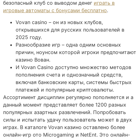
безопасный клуб со выводом денег
играть в
игровые автоматы с бонусами бесплатно
.
Vovan casino – он из новых клубов,
открывшихся для русских пользователей в
2025 году.
Разнообразие игр – одна одним основных
причин, ноунсом которой игроки предпочитают
казино Вован.
И Vovan Casino доступно множество методов
пополнения счета и однозначный средств,
включая банковские карты, системы быстрых
платежей и популярные криптовалюты.
Ассортимент дисциплин регулярно пополняется и а
данный момент представляет более 1200 разных
популярных азартных развлечений. Попробовать
силы и испытать удачу пользователь может в двух
играх. В каталоге Vovan казино оставлено более
онлайн-игр ото Microgaming и NetEnt. Это онлайн-