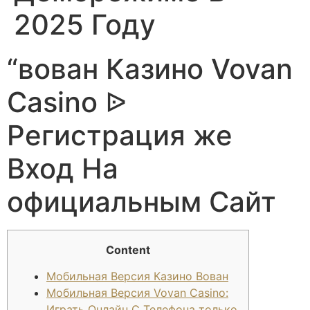
2025 Году
“вован Казино Vovan
Casino ᐉ
Регистрация же
Вход На
официальным Сайт
Content
Мобильная Версия Казино Вован
Мобильная Версия Vovan Casino:
Играть Онлайн С Телефона только