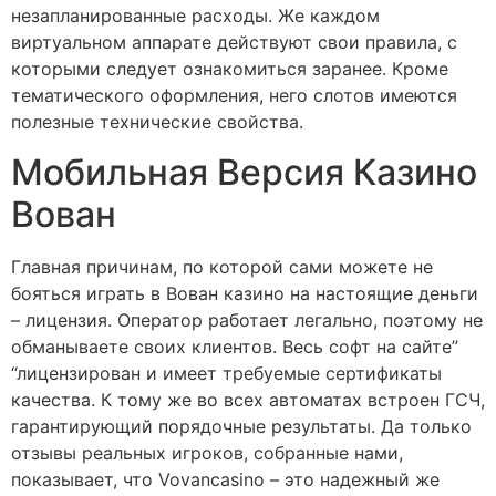
незапланированные расходы. Же каждом
виртуальном аппарате действуют свои правила, с
которыми следует ознакомиться заранее. Кроме
тематического оформления, него слотов имеются
полезные технические свойства.
Мобильная Версия Казино
Вован
Главная причинам, по которой сами можете не
бояться играть в Вован казино на настоящие деньги
– лицензия. Оператор работает легально, поэтому не
обманываете своих клиентов. Весь софт на сайте”
“лицензирован и имеет требуемые сертификаты
качества. К тому же во всех автоматах встроен ГСЧ,
гарантирующий порядочные результаты. Да только
отзывы реальных игроков, собранные нами,
показывает, что Vovancasino – это надежный же